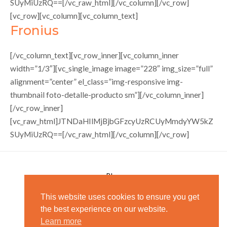
SUyMiUzRQ==[/vc_raw_html][/vc_column][/vc_row]
[vc_row][vc_column][vc_column_text]
Fronius
[/vc_column_text][vc_row_inner][vc_column_inner
width=”1/3″][vc_single_image image=”228″ img_size=”full”
alignment=”center” el_class=”img-responsive img-
thumbnail foto-detalle-producto sm”][/vc_column_inner]
[/vc_row_inner]
[vc_raw_html]JTNDaHIlMjBjbGFzcyUzRCUyMmdyYW5kZ
SUyMiUzRQ==[/vc_raw_html][/vc_column][/vc_row]
Blog
Preguntas Frecuentes
This website uses cookies to ensure you get
the best experience on our website.
Aviso de Privacidad
Learn more