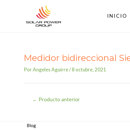
Ir
al
INICIO
contenido
Medidor bidireccional S
Por
Angeles Aguirre
/
8 octubre, 2021
Navegación
←
Producto anterior
de
entradas
Blog