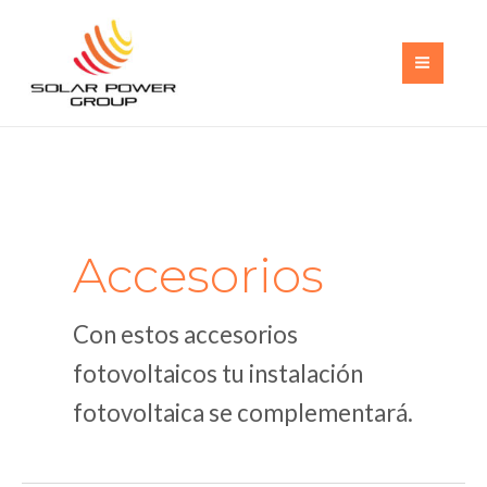
Ir
al
contenido
MAI
MEN
Accesorios
Con estos accesorios
fotovoltaicos tu instalación
fotovoltaica se complementará.