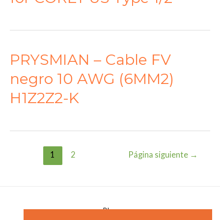
PRYSMIAN – Cable FV
negro 10 AWG (6MM2)
H1Z2Z2-K
Paginación
1
2
Página siguiente
→
de
entradas
Blog