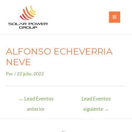
Ir
al
contenido
MAI
MEN
ALFONSO ECHEVERRIA
NEVE
Por
/
22 julio, 2022
Navegación
←
Lead Eventos
Lead Eventos
de
anterior
siguiente
→
entradas