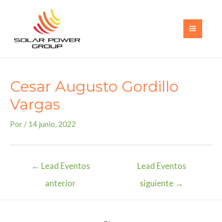
Ir
al
contenido
MAI
MEN
Cesar Augusto Gordillo
Vargas
Por
/
14 junio, 2022
Navegación
←
Lead Eventos
Lead Eventos
de
anterior
siguiente
→
entradas