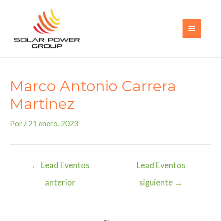
Ir
al
contenido
MAI
MEN
Marco Antonio Carrera
Martinez
Por
/
21 enero, 2023
Navegación
←
Lead Eventos
Lead Eventos
de
anterior
siguiente
→
entradas