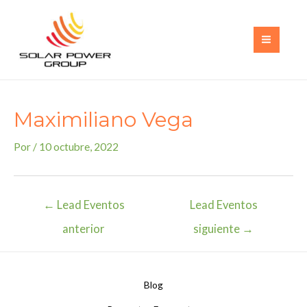
Ir
al
contenido
MAI
MEN
Maximiliano Vega
Por
/
10 octubre, 2022
Navegación
←
Lead Eventos
Lead Eventos
de
anterior
siguiente
→
entradas
Blog