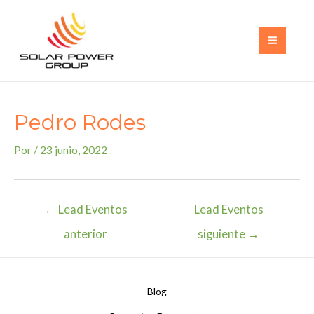
Ir
al
contenido
MAI
MEN
Pedro Rodes
Por
/
23 junio, 2022
Navegación
←
Lead Eventos
Lead Eventos
de
anterior
siguiente
→
entradas
Blog