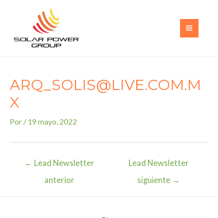
Ir
al
contenido
MAI
MEN
ARQ_SOLIS@LIVE.COM.M
X
Por
/
19 mayo, 2022
Navegación
←
Lead Newsletter
Lead Newsletter
de
anterior
siguiente
→
entradas