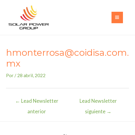
Ir
al
contenido
MAI
MEN
hmonterrosa@coidisa.com.
mx
Por
/
28 abril, 2022
Navegación
←
Lead Newsletter
Lead Newsletter
de
anterior
siguiente
→
entradas