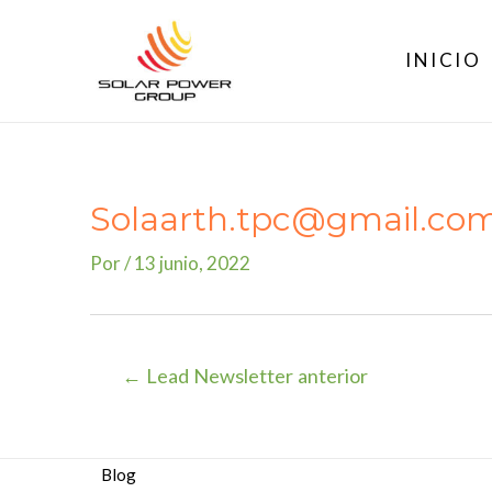
Ir
al
INICIO
contenido
Solaarth.tpc@gmail.co
Por
/
13 junio, 2022
Navegación
←
Lead Newsletter anterior
de
entradas
Blog