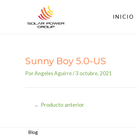
Ir
al
INICIO
contenido
Sunny Boy 5.0-US
Por
Angeles Aguirre
/
3 octubre, 2021
Navegación
←
Producto anterior
de
entradas
Blog