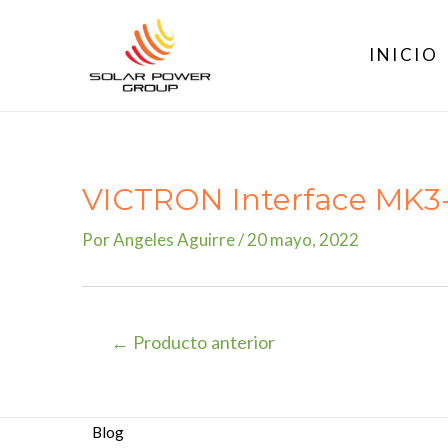
Ir
al
INICIO
contenido
VICTRON Interface MK3-
Por
Angeles Aguirre
/
20 mayo, 2022
Navegación
←
Producto anterior
de
entradas
Blog