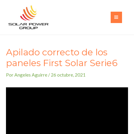
Ir
al
contenido
MAI
MEN
Apilado correcto de los
paneles First Solar Serie6
Por
Angeles Aguirre
/
26 octubre, 2021