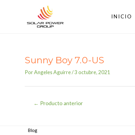
Ir
al
INICIO
contenido
Sunny Boy 7.0-US
Por
Angeles Aguirre
/
3 octubre, 2021
Navegación
←
Producto anterior
de
entradas
Blog