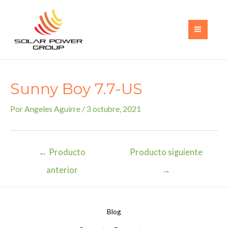
Ir
al
contenido
MAI
MEN
Sunny Boy 7.7-US
Por
Angeles Aguirre
/
3 octubre, 2021
Navegación
←
Producto
Producto siguiente
de
anterior
→
entradas
Blog