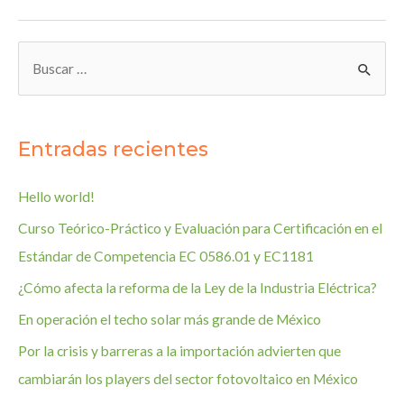
y
realidades
acerca
B
de
u
los
s
paneles
c
solares
Entradas recientes
a
r
Hello world!
:
Curso Teórico-Práctico y Evaluación para Certificación en el
Estándar de Competencia EC 0586.01 y EC1181
¿Cómo afecta la reforma de la Ley de la Industria Eléctrica?
En operación el techo solar más grande de México
Por la crisis y barreras a la importación advierten que
cambiarán los players del sector fotovoltaico en México